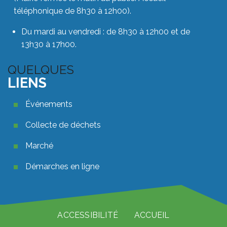
téléphonique de 8h30 à 12h00).
Du mardi au vendredi : de 8h30 à 12h00 et de
13h30 à 17h00.
QUELQUES
LIENS
Quelques liens footer
Événements
Collecte de déchets
Marché
Démarches en ligne
Pied de page
ACCESSIBILITÉ
ACCUEIL