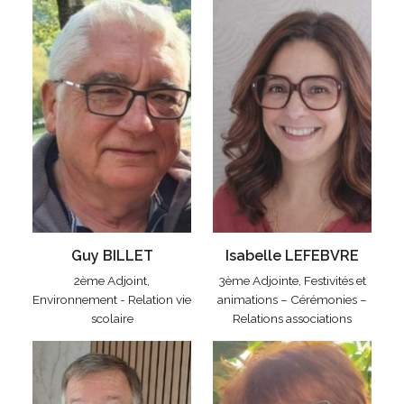
Guy BILLET
Isabelle LEFEBVRE
2ème Adjoint,
3ème Adjointe, Festivités et
Environnement - Relation vie
animations – Cérémonies –
scolaire
Relations associations