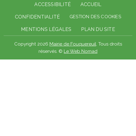
Pied de page
ACCESSIBILITÉ
ACCUEIL
CONFIDENTIALITÉ
GESTION DES COOKIES
MENTIONS LÉGALES
PLAN DU SITE
Copyright 2026
Mairie de Fouquereuil
. Tous droits
réservés. ©
Le Web Nomad