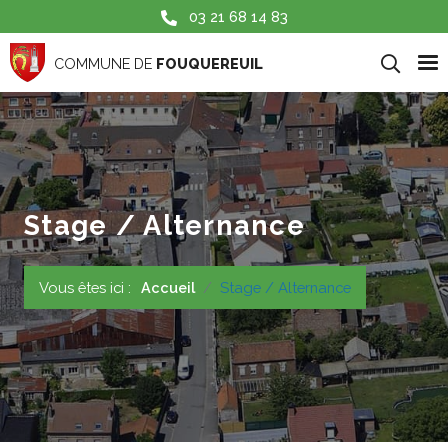
Aller au contenu principal
03 21 68 14 83
COMMUNE DE
FOUQUEREUIL
Stage / Alternance
Vous êtes ici :
Accueil
Stage / Alternance