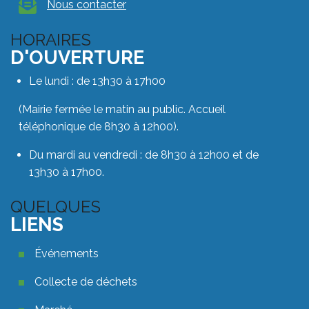
Nous contacter
HORAIRES
D'OUVERTURE
Le lundi : de 13h30 à 17h00
(Mairie fermée le matin au public. Accueil
téléphonique de 8h30 à 12h00).
Du mardi au vendredi : de 8h30 à 12h00 et de
13h30 à 17h00.
QUELQUES
LIENS
Quelques liens footer
Événements
Collecte de déchets