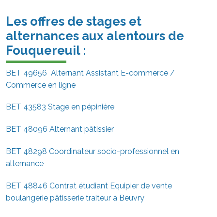
Les offres de stages et
alternances aux alentours de
Fouquereuil :
BET 49656 Alternant Assistant E-commerce /
Commerce en ligne
BET 43583 Stage en pépinière
BET 48096 Alternant pâtissier
BET 48298 Coordinateur socio-professionnel en
alternance
BET 48846 Contrat étudiant Equipier de vente
boulangerie pâtisserie traiteur à Beuvry