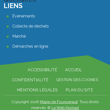
LIENS
Quelques liens footer
Événements
Collecte de déchets
Marché
Démarches en ligne
Pied de page
ACCESSIBILITÉ
ACCUEIL
CONFIDENTIALITÉ
GESTION DES COOKIES
MENTIONS LÉGALES
PLAN DU SITE
Copyright 2026
Mairie de Fouquereuil
. Tous droits
réservés. ©
Le Web Nomad